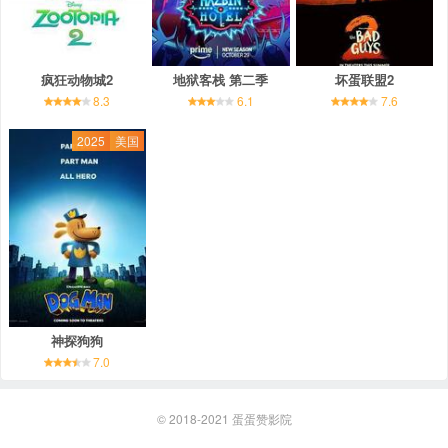
疯狂动物城2
地狱客栈 第二季
坏蛋联盟2
8.3
6.1
7.6
2025
美国
神探狗狗
7.0
© 2018-2021
蛋蛋赞影院