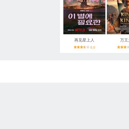
再见星上人
万王
6.6