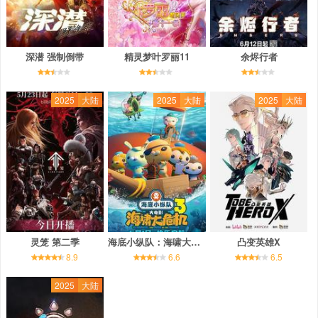
深潜 强制倒带
精灵梦叶罗丽11
余烬行者
2025
大陆
2025
大陆
2025
大陆
灵笼 第二季
海底小纵队：海啸大危机
凸变英雄X
8.9
6.6
6.5
2025
大陆