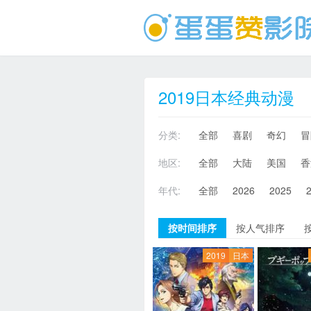
2019日本经典动漫
分类:
全部
喜剧
奇幻
冒
地区:
全部
大陆
美国
香
年代:
全部
2026
2025
按时间排序
按人气排序
2019
日本