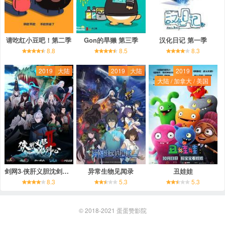
请吃红小豆吧！第二季
Gon的旱獭 第三季
汉化日记 第一季
8.8
8.5
8.3
2019
大陆
2019
大陆
2019
大陆 / 加拿大 / 美国
剑网3·侠肝义胆沈剑心 第二季
异常生物见闻录
丑娃娃
8.3
5.3
5.3
© 2018-2021
蛋蛋赞影院