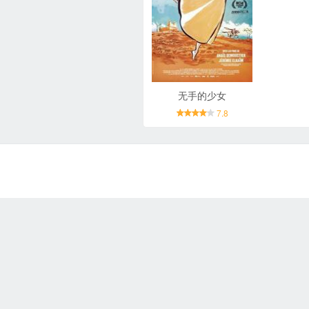
无手的少女
7.8