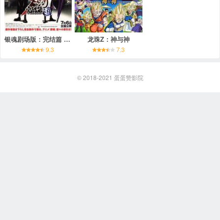
银魂剧场版：完结篇 直到永远的万事屋
龙珠Z：神与神
9.3
7.3
© 2018-2021
蛋蛋赞影院